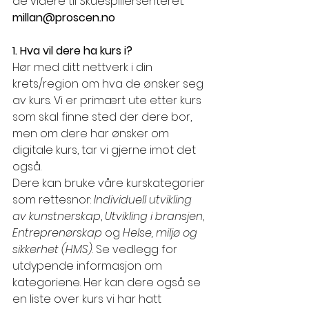
de videre til Skuespillersenteret. 
millan@proscen.no
1. Hva vil dere ha kurs i?
Hør med ditt nettverk i din 
krets/region om hva de ønsker seg 
av kurs. Vi er primært ute etter kurs 
som skal finne sted der dere bor, 
men om dere har ønsker om 
digitale kurs, tar vi gjerne imot det 
også.
Dere kan bruke våre kurskategorier 
som rettesnor: 
Individuell utvikling 
av kunstnerskap
, 
Utvikling i bransjen
, 
Entreprenørskap
 og 
Helse, miljø og 
sikkerhet (HMS)
. Se vedlegg for 
utdypende informasjon om 
kategoriene. Her kan dere også se 
en liste over kurs vi har hatt 