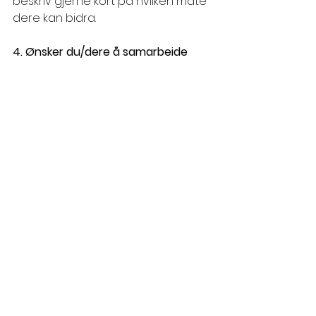
beskriv gjerne kort på hvilken måte 
dere kan bidra.
4. Ønsker du/dere å samarbeide 
med oss på andre måter? 
Dersom dere kan tenke dere 
andre måter vi kan samarbeide på, 
skriv gjerne litt om det her, så 
følger vi det opp!
See All
Recent Posts