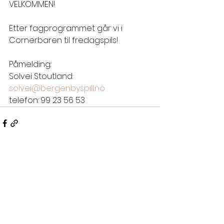
VELKOMMEN!
Etter fagprogrammet går vi i 
Cornerbaren til fredagspils!
Påmelding:
Solvei Stoutland: 
solvei@bergenbyspill.no
telefon: 99 23 56 53
See All
Recent Posts