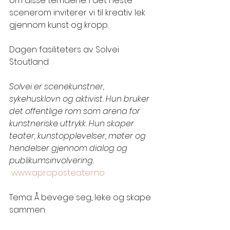
om disse temaene. I det neste 
scenerom inviterer vi til kreativ lek 
gjennom kunst og kropp.
Dagen fasiliteters av Solvei 
Stoutland 
Solvei er scenekunstner, 
sykehusklovn og aktivist. Hun bruker 
det offentlige rom som arena for 
kunstneriske uttrykk. Hun skaper 
teater, kunstopplevelser, møter og 
hendelser gjennom dialog og 
publikumsinvolvering. 
www.aproposteater.no
Tema: Å bevege seg, leke og skape 
sammen.