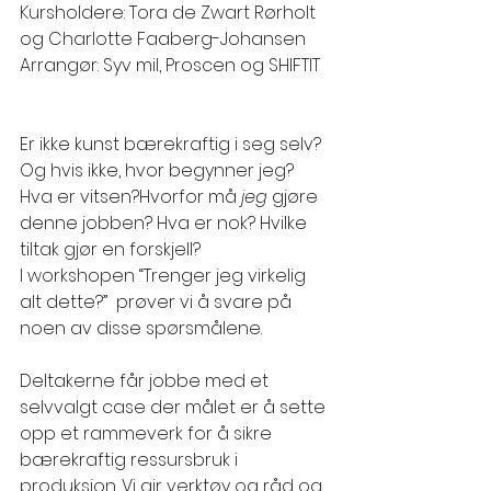
Kursholdere: Tora de Zwart Rørholt 
og Charlotte Faaberg-Johansen
Arrangør: Syv mil, Proscen og SHIFTIT
Er ikke kunst bærekraftig i seg selv? 
Og hvis ikke, hvor begynner jeg? 
Hva er vitsen?Hvorfor må
 jeg 
gjøre 
denne jobben? Hva er nok? Hvilke 
tiltak gjør en forskjell?
I workshopen “Trenger jeg virkelig 
alt dette?”
  prøver vi å svare på 
noen av disse spørsmålene.
Deltakerne får jobbe med et 
selvvalgt case der målet er å sette 
opp et rammeverk for å sikre 
bærekraftig ressursbruk i 
produksjon. Vi gir verktøy og råd og 