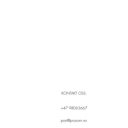
KONTAKT OSS:
+47 98063667
post@proscen.no