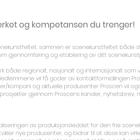
erket og kompetansen du trenger!
enekunstfeltet, sammen er scenekunstfeltet både s
 om gjennomføring og etablering av ditt scenekunst
rk både regionalt, nasjonalt og internasjonalt som 
 Medlemmene vil få goder av kontaktformidlingen Pr
r/kompani og aktuelle produsenter. Proscen vil og
rosjekter gjennom Proscens kanaler, nyhetsbrev, n
naliseringen av produksjonsleddet for den frie scene
tvikler nye produsenter, og bidrar til at disse kan virke