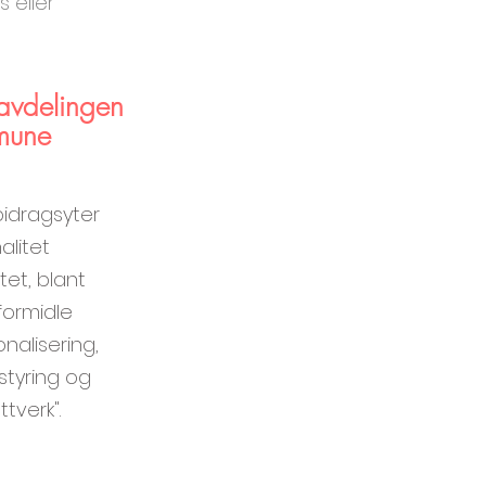
s eller
ravdelingen
mune
bidragsyter
alitet
tet, blant
ormidle
nalisering,
styring og
tverk".