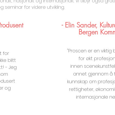
alt, nasjonalt og internasjonalt. Vi tilbyr også grati
 seminar​ for videre utvikling.
Produsent
- Elin Sander, Kultu
Bergen Kom
"Proscen er en viktig 
 for
for økt profesjon
ke blitt
innen
scenekunstfel
t! - Jeg
annet gjennom å f
 som
odusert
kunnskap om profesjo
er og
rettigheter, økonomi
internasjonale net