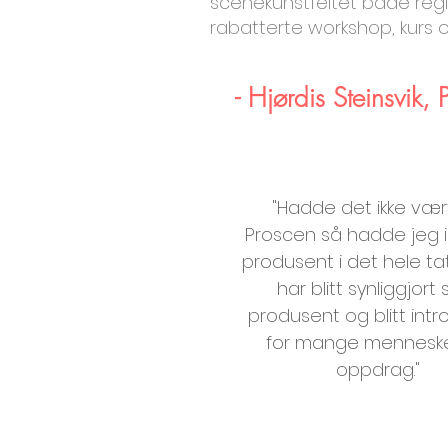
scenekunstfeltet både region
rabatterte workshop, kurs og
- Hjørdis Steinsvik, 
"Hadde det ikke vært
Proscen så hadde jeg ik
produsent i det hele tat
har blitt synliggjort
produsent og blitt intr
for mange mennesk
oppdrag."