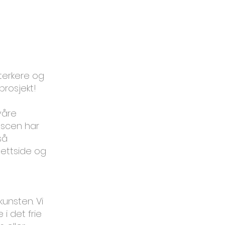
terkere og
prosjekt!
våre
oscen har
så
ettside og
kunsten. Vi
 i det frie