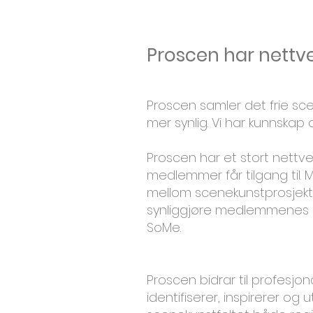
Proscen har nettv
Proscen samler det frie sc
mer synlig. Vi har kunnskap
Proscen har et stort nettve
medlemmer får tilgang til.
mellom scenekunstprosjekte
synliggjøre medlemmenes p
SoMe.
Proscen bidrar til profesjo
identifiserer, inspirerer og u