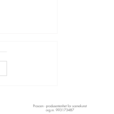
stadsordninga #3:
mith Øseth med Horse
lames 11-14.mai
Proscen - produsentenhet for scenekunst
org.nr. 993173487