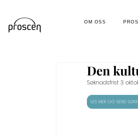
OM OSS
PROS
Den kult
Søknadsfrist 3. okto
LES MER OG SEND SØKN