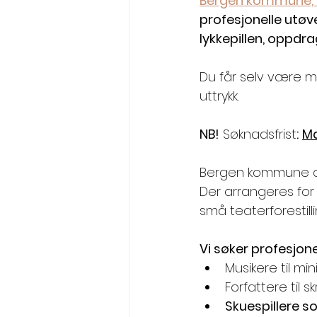
Bergen kommune, Ku
profesjonelle utøve
lykkepillen, oppdr
Du får selv være m
uttrykk. 
NB!
 Søknadsfrist
:
Ma
Bergen kommune dri
Der arrangeres for 
små teaterforestill
Vi søker profesjone
Musikere til mi
Forfattere til 
Skuespillere s