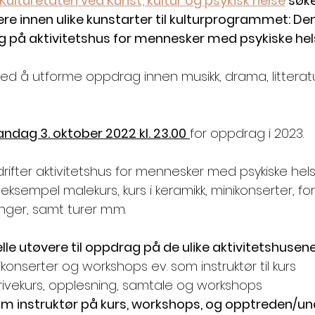
lturetaten ved Kunst, kultur og psykisk helse
 søke
re innen ulike kunstarter til kulturprogrammet: Den 
ag på aktivitetshus for mennesker med psykiske hel
ed å utforme oppdrag innen musikk, drama, litteratu
ndag 3. oktober 2022 kl. 23.00
for oppdrag i 2023.
fter aktivitetshus for mennesker med psykiske hels
eksempel malekurs, kurs i keramikk, minikonserter, fo
inger, samt turer m.m. 
lle utøvere til oppdrag på de ulike aktivitetshusene
nikonserter og workshops ev. som instruktør til kurs
skrivekurs, opplesning, samtale og workshops
om instruktør på kurs, workshops, og opptreden/un