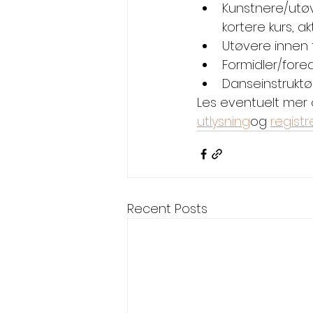
Kunstnere/utøve
kortere kurs, ak
Utøvere innen 
Formidler/fore
Danseinstruktø
Les eventuelt mer o
utlysning
og 
regist
Recent Posts