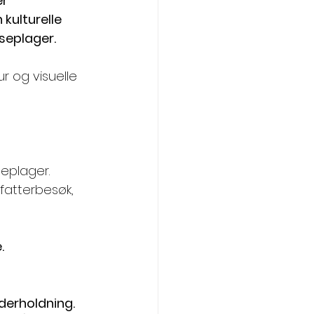
r 
kulturelle 
seplager.
r og visuelle 
eplager. 
rfatterbesøk, 
.
derholdning.