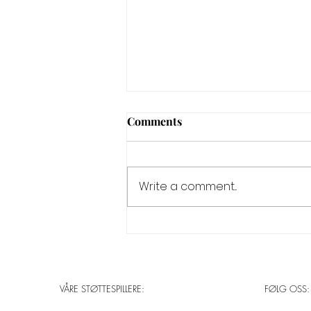
Comments
Write a comment...
A.I. WORKSHOP:
THINKING ABOUT
THINKING (8.september)
VÅRE STØTTESPILLERE:
FØLG OSS: