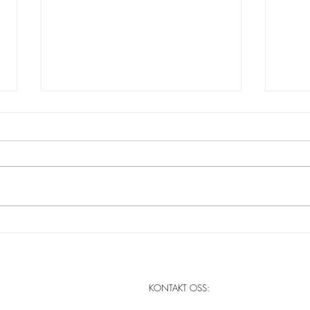
UTLYSING FOR HAUSTEN
Verk
-26. VERKSTADSORDNING
Shel
PÅ CORNERTEATERET
in F
KONTAKT OSS: