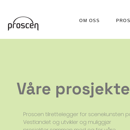
OM OSS
PROS
Våre prosjekte
Proscen tilrettelegger for scenekunsten p
Vestlandet og utvikler og muliggjør
prosjekter sammen med og for våre