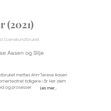
 (2021)
d Scenekunstbruket.
e Aasen og Silje
tbruket møttes Ann-Terese Aasen
rnerteatret tidligere i år. Hør dem
d og prosesser.
Les mer...