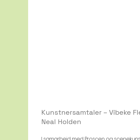
Kunstnersamtaler – Vibeke Fl
Neal Holden
I samarbeid med Proscen og scenekunst