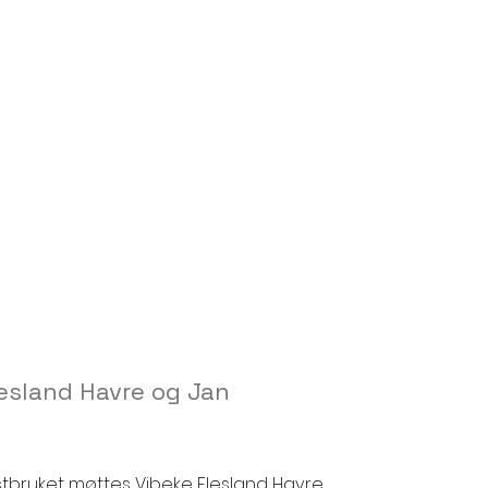
esland Havre og Jan
bruket møttes Vibeke Flesland Havre