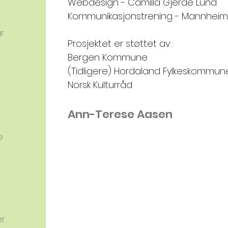
Webdesign - Camilla Gjerde Lund
Kommunikasjonstrening - Mannhei
r
Prosjektet er støttet av:
Bergen Kommune
(Tidligere) Hordaland Fylkeskommun
Norsk Kulturråd
Ann-Terese Aasen
e
r.