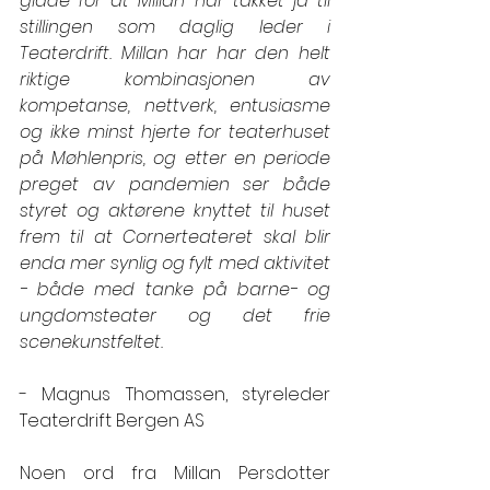
glade for at Millan har takket ja til 
stillingen som daglig leder i 
Teaterdrift. Millan har har den helt 
riktige kombinasjonen av 
kompetanse, nettverk, entusiasme 
og ikke minst hjerte for teaterhuset 
på Møhlenpris, og etter en periode 
preget av pandemien ser både 
styret og aktørene knyttet til huset 
frem til at Cornerteateret skal blir 
enda mer synlig og fylt med aktivitet 
- både med tanke på barne- og 
ungdomsteater og det frie 
scenekunstfeltet. 
- Magnus Thomassen, styreleder 
Teaterdrift Bergen AS 
Noen ord fra Millan Persdotter 