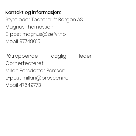
Kontakt og informasjon:
Styreleder Teaterdrift Bergen AS
Magnus Thomassen
E-post: magnus@zefyr.no
Mobil: 97748015
Påtroppende daglig leder 
Cornerteateret
Millan Persdotter Persson
E-post: millan@proscen.no
Mobil: 47649773