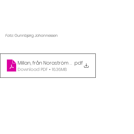
Foto: 
Gunnbjørg Johannessen
Millan, från Noraström gör oväntad karriär
.pdf
Download PDF • 16.36MB