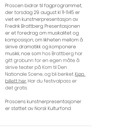
Proscen bidrar til fagprogrammet, 
der torsdag 29. august kl 11-11.45 er 
viet en kunstnerpresentasjon av 
Fredrik Brattberg. Presentasjonen 
er et foredrag om musikalitet og 
komposisjon, om likheten mellom å 
skrive dramatikk og komponere 
musikk, noe som 
hos Brattberg har 
gitt grobunn for en egen måte å 
skrive teater på. Kom til Den 
Nationale Scene, og bli beriket. 
Kjøp 
billett her.
 Har du festivalpass er 
det gratis.
Proscens kunstnerpresentasjoner 
er støttet av Norsk Kulturfond.