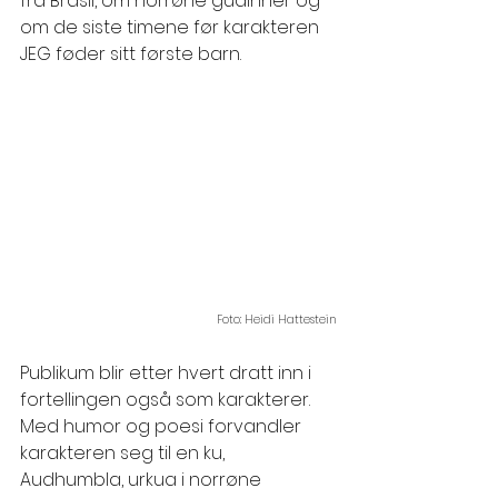
fra Brasil, om norrøne gudinner og 
om de siste timene før karakteren 
JEG føder sitt første barn.
Foto: Heidi Hattestein
Publikum blir etter hvert dratt inn i 
fortellingen også som karakterer. 
Med humor og poesi forvandler 
karakteren seg til en ku, 
Audhumbla, urkua i norrøne 