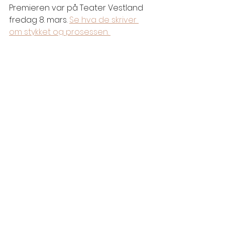
Premieren var på Teater Vestland 
fredag 8. mars. 
Se hva de skriver 
om stykket og prosessen. 
See All
Recent Posts