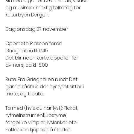
Bli med å gå i et brennende, visuelt 
og musikalsk mektig folketog for 
kulturbyen Bergen.
Dag: onsdag 27. november
Oppmøte: Plassen foran 
Grieghallen kl. 17.45
Det blir noen korte appeller før 
avmarsj ca kl. 18.00
Rute: Fra Grieghallen rundt Det 
gamle rådhus der bystyret sitter i 
møte, og tilbake.
Ta med (hvis du har lyst): Plakat, 
rytmeinstrument, kostyme, 
fargerike vimpler, lyslenker etc! 
Fakler kan kjøpes på stedet.