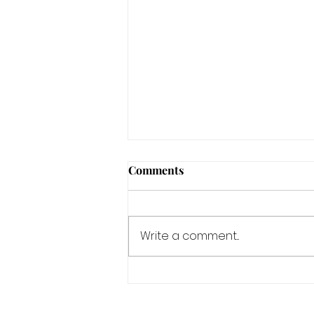
Comments
Write a comment...
A.I. WORKSHOP:
THINKING ABOUT
THINKING (8.september)