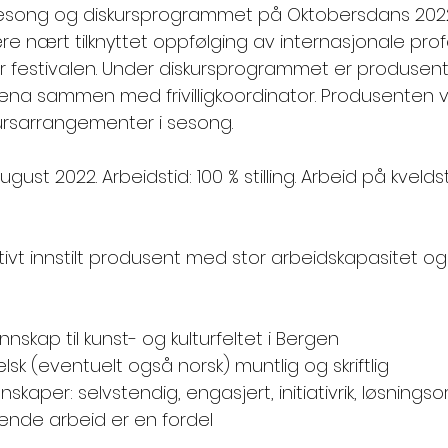
esong og diskursprogrammet på Oktobersdans 2022
e nært tilknyttet oppfølging av internasjonale prof
r festivalen. Under diskursprogrammet er produsent
ena sammen med frivilligkoordinator. Produsenten v
kursarrangementer i sesong. 
gust 2022. Arbeidstid: 100 % stilling. Arbeid på kvelds
itivt innstilt produsent med stor arbeidskapasitet o
nskap til kunst- og kulturfeltet i Bergen  
sk (eventuelt også norsk) muntlig og skriftlig 
kaper: selvstendig, engasjert, initiativrik, løsningsor
gnende arbeid er en fordel   