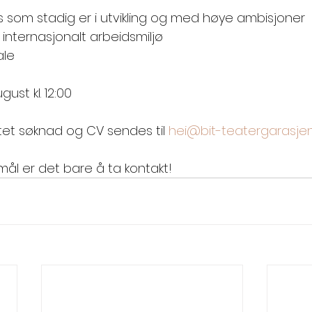
s som stadig er i utvikling og med høye ambisjoner
internasjonalt arbeidsmiljø
ale
gust kl. 12:00 
tet søknad og CV sendes til 
hei@bit-teatergarasjen
ål er det bare å ta kontakt! 