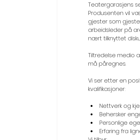
Teatergarasjens s
Produsenten vil vær
gjester som gjeste
arbeidsleder på ar
nært tilknyttet dis
Tiltredelse medio au
må påregnes. 
Vi ser etter en pos
kvalifikasjoner: 
Nettverk og kjen
Behersker engel
Personlige egens
Erfaring fra li
Vi tilbyr: 