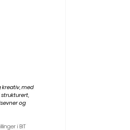
 kreativ, med 
strukturert, 
dsevner og 
inger i BIT 