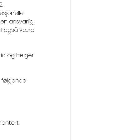
. 
esjonelle 
en ansvarlig 
il også være 
tid og helger 
g følgende 
ientert  