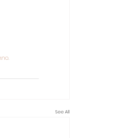
.no
.
See All