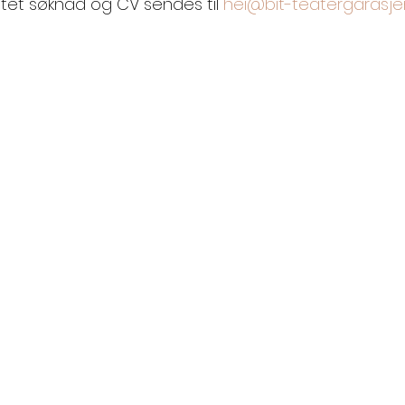
attet søknad og CV sendes til 
hei@bit-teatergarasje