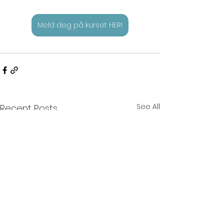
Meld deg på kurset HER!
See All
Recent Posts