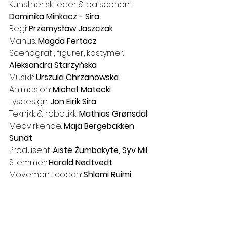
Kunstnerisk leder & på scenen: 
Dominika Minkacz - Sira
Regi: 
Przemysław Jaszczak
Manus: 
Magda Fertacz
Scenografi, figurer, kostymer: 
Aleksandra Starzyńska
Musikk: 
Urszula Chrzanowska
Animasjon: 
Michał Matecki
Lysdesign: 
Jon Eirik Sira
Teknikk & robotikk: 
Mathias Grønsdal
Medvirkende: 
Maja Bergebakken 
Sundt
Produsent: 
Aistė Žumbakyte, Syv Mil
Stemmer: 
Harald Nødtvedt
Movement coach: 
Shlomi Ruimi
Støttet av: Bergen Kommune, Norsk 
Kulturråd, Fond For Lyd og Bilde, 
FFUK, Cornerteateret, Teatr Maska. 