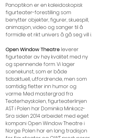
Panoptikon er en kaleidoskopisk 
figurteater-forestilling som 
benytter objekter, figurer, skuespill, 
animasjon, video og sanger til å 
formidle et rikt univers å gå seg vill i.
Open Window Theatre
 leverer 
figurteater av høy kvalitet med ny 
og spennende form. Vi lager 
scenekunst, som er både 
tidsaktuell, utfordrende, men som 
samtidig fletter inn humor og 
varme. Med mastergrad fra 
Teaterhøyskolen, figurteaterlinjen 
AST i Polen har Dominika Minkacz-
Sira siden 2014 arbeidet med eget 
kompani Open Window Theatre i 
Norge. Polen har en lang tradisjon 