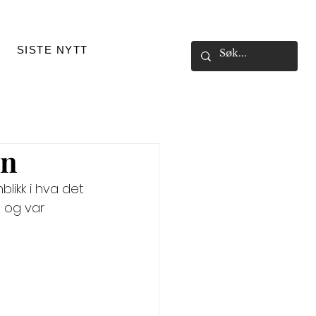
SISTE NYTT
en
nblikk i hva det 
, og var 