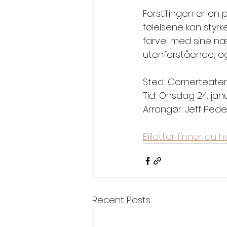
Forstillingen er e
følelsene kan styr
farvel med sine næ
utenforstående, o
Sted: Cornerteate
Tid: Onsdag 24. janua
Arrangør: Jeff Pede
Billetter finner du he
Recent Posts