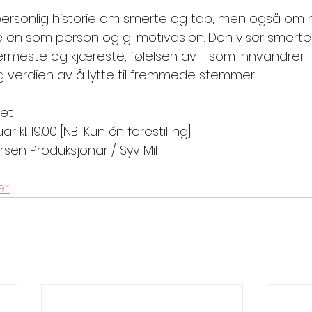
n personlig historie om smerte og tap, men også om
ke en som person og gi motivasjon. Den viser smerten
rmeste og kjæreste, følelsen av - som innvandrer -
g verdien av å lytte til fremmede stemmer.
ret
r kl. 19.00 [NB: Kun én forestilling]
rsen Produksjonar / Syv Mil
r.